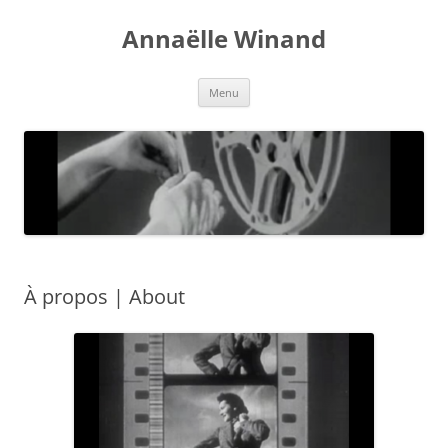
Aller
au
Annaëlle Winand
contenu
Menu
À propos | About