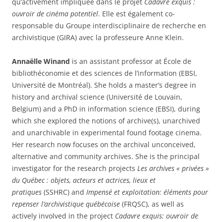
qu’activement impliquée dans le projet
Cadavre exquis :
ouvroir de cinéma potentiel
. Elle est également co-
responsable du Groupe interdisciplinaire de recherche en
archivistique (GIRA) avec la professeure Anne Klein.
Annaëlle Winand
is an assistant professor at École de
bibliothéconomie et des sciences de l’information (EBSI,
Université de Montréal). She holds a master’s degree in
history and archival science (Université de Louvain,
Belgium) and a PhD in information science (EBSI), during
which she explored the notions of archive(s), unarchived
and unarchivable in experimental found footage cinema.
Her research now focuses on the archival unconceived,
alternative and community archives. She is the principal
investigator for the research projects
Les archives « privées »
du Québec : objets, acteurs et actrices, lieux et
pratiques
(SSHRC) and
Impensé et exploitation: éléments pour
repenser l’archivistique québécoise
(FRQSC), as well as
actively involved in the project
Cadavre exquis: ouvroir de